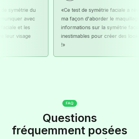
métrie du
Ce test de symétrie faciale a révolutio
er avec
ma façon d'aborder le maquillage. Les
et les
informations sur la symétrie faciale sont
visage
inestimables pour créer des looks équili
!
FAQ
Questions
fréquemment posées