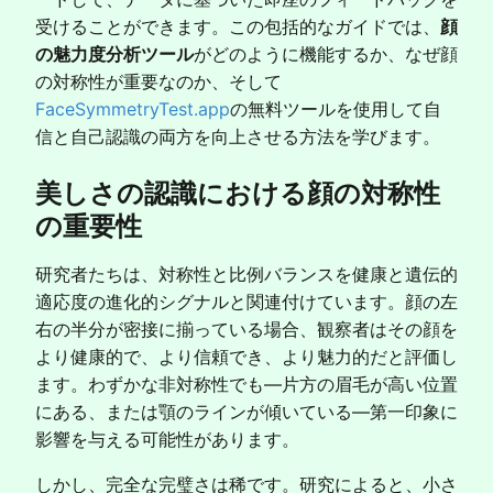
受けることができます。この包括的なガイドでは、
顔
の魅力度分析ツール
がどのように機能するか、なぜ顔
の対称性が重要なのか、そして
FaceSymmetryTest.app
の無料ツールを使用して自
信と自己認識の両方を向上させる方法を学びます。
美しさの認識における顔の対称性
の重要性
研究者たちは、対称性と比例バランスを健康と遺伝的
適応度の進化的シグナルと関連付けています。顔の左
右の半分が密接に揃っている場合、観察者はその顔を
より健康的で、より信頼でき、より魅力的だと評価し
ます。わずかな非対称性でも—片方の眉毛が高い位置
にある、または顎のラインが傾いている—第一印象に
影響を与える可能性があります。
しかし、完全な完璧さは稀です。研究によると、小さ