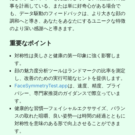
事を計画している、または単に好奇心がある場合で
も、データ駆動のフィードバックは、より大きな顔の
調和へと導き、あなたを
あなた
にするユニークな特徴
のより深い感謝へと導きます。
重要なポイント
対称性は美しさと健康の第一印象に強く影響しま
す。
顔の魅力度分析ツールはランドマークの比率を測定
し、改善のための実行可能なヒントを提供します。
FaceSymmetryTest.app
は、速度、精度、プライ
バシー、専門家推奨のガイダンスで際立っていま
す。
健康的な習慣—フェイシャルエクササイズ、バラン
スの取れた咀嚼、良い姿勢—は時間の経過とともに
対称性を意味のある形で向上させることができま
す。