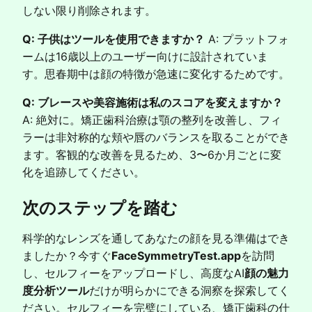
しない限り削除されます。
Q: 子供はツールを使用できますか？
A: プラットフォ
ームは16歳以上のユーザー向けに設計されていま
す。思春期中は顔の特徴が急速に変化するためです。
Q: ブレースや美容施術は私のスコアを変えますか？
A: 絶対に。矯正歯科治療は顎の整列を改善し、フィ
ラーは非対称的な頬や唇のバランスを取ることができ
ます。客観的な改善を見るため、3〜6か月ごとに変
化を追跡してください。
次のステップを踏む
科学的なレンズを通してあなたの顔を見る準備はでき
ましたか？今すぐ
FaceSymmetryTest.app
を訪問
し、セルフィーをアップロードし、高度なAI
顔の魅力
度分析ツール
だけが明らかにできる洞察を探索してく
ださい。セルフィーを完璧にしている、矯正歯科の仕